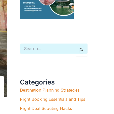
S
E
A
R
C
H
F
Categories
O
R
Destination Planning Strategies
:
Flight Booking Essentials and Tips
Flight Deal Scouting Hacks