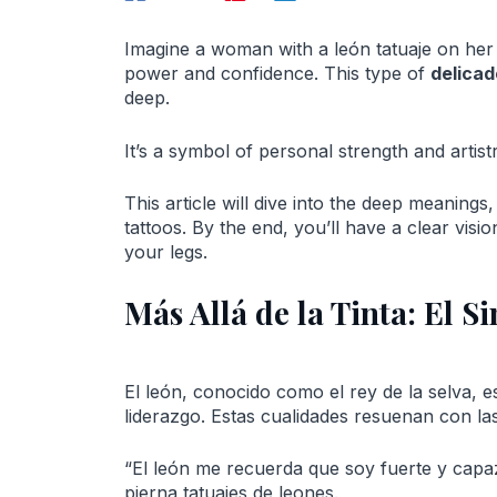
Imagine a woman with a león tatuaje on her leg
power and confidence. This type of
delicad
deep.
It’s a symbol of personal strength and artistr
This article will dive into the deep meanings,
tattoos. By the end, you’ll have a clear visi
your legs.
Más Allá de la Tinta: El S
El león, conocido como el rey de la selva, 
liderazgo. Estas cualidades resuenan con la
“El león me recuerda que soy fuerte y capaz
pierna tatuajes de leones.