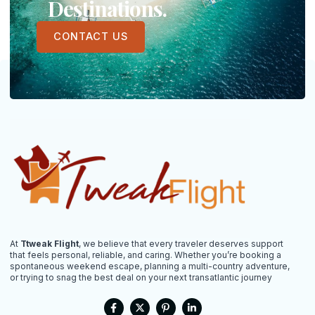
Destinations.
CONTACT US
At
Ttweak Flight
, we believe that every traveler deserves support
that feels personal, reliable, and caring. Whether you’re booking a
spontaneous weekend escape, planning a multi-country adventure,
or trying to snag the best deal on your next transatlantic journey
F
X
P
L
a
-
i
i