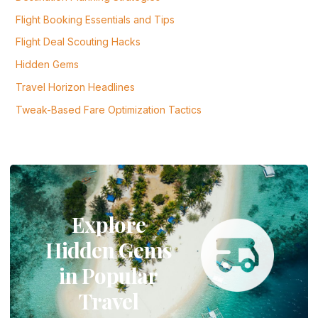
Flight Booking Essentials and Tips
Flight Deal Scouting Hacks
Hidden Gems
Travel Horizon Headlines
Tweak-Based Fare Optimization Tactics
Explore
Hidden Gems
in Popular
Travel