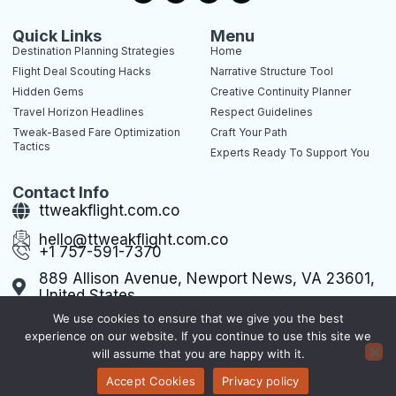
c
t
n
n
e
w
t
k
b
i
e
e
Quick Links
Menu
o
t
r
d
Destination Planning Strategies
Home
o
t
e
i
k
e
s
n
Flight Deal Scouting Hacks
Narrative Structure Tool
-
r
t
-
Hidden Gems
Creative Continuity Planner
f
-
i
p
n
Travel Horizon Headlines
Respect Guidelines
Tweak-Based Fare Optimization
Craft Your Path
Tactics
Experts Ready To Support You
Contact Info
ttweakflight.com.co
hello@ttweakflight.com.co
+1 757-591-7370
889 Allison Avenue, Newport News, VA 23601,
United States
We use cookies to ensure that we give you the best
experience on our website. If you continue to use this site we
will assume that you are happy with it.
Terms of Use
Privacy Policy
Sitemap
Copyright © 2026 ttweakflight, All rights reserved.
Accept Cookies
Privacy policy